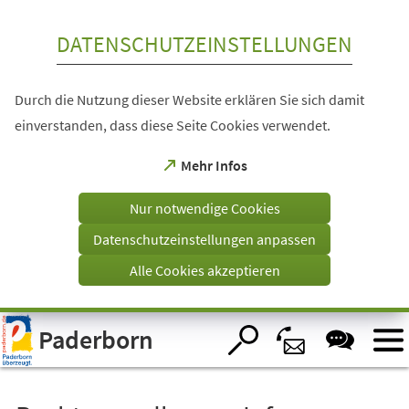
Inhalt anspringen
DATENSCHUTZEINSTELLUNGEN
Durch die Nutzung dieser Website erklären Sie sich damit
einverstanden, dass diese Seite Cookies verwendet.
(Öffnet
Mehr Infos
in
einem
Nur notwendige Cookies
neuen
Tab)
Datenschutzeinstellungen anpassen
Alle Cookies akzeptieren
Visuelle
Paderborn
Assistenzsoftware
öffnen.