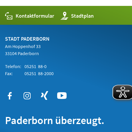
Kontaktformular
(Öffnet
Stadtplan
in
einem
neuen
Tab)
STADT PADERBORN
Am Hoppenhof 33
33104 Paderborn
Telefon:
05251 88-0
Fax:
05251 88-2000
Paderborn überzeugt.