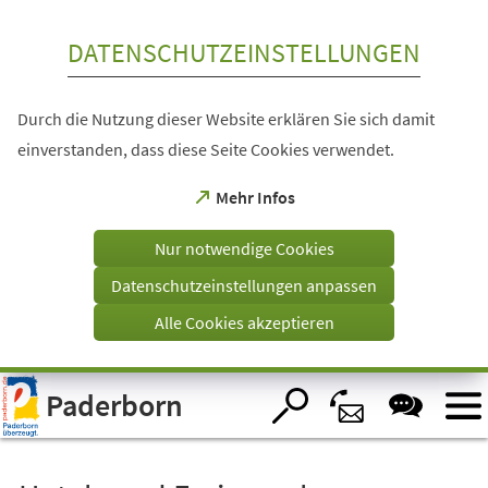
Inhalt anspringen
DATENSCHUTZEINSTELLUNGEN
Durch die Nutzung dieser Website erklären Sie sich damit
einverstanden, dass diese Seite Cookies verwendet.
(Öffnet
Mehr Infos
in
einem
Nur notwendige Cookies
neuen
Tab)
Datenschutzeinstellungen anpassen
Alle Cookies akzeptieren
Visuelle
Paderborn
Assistenzsoftware
öffnen.