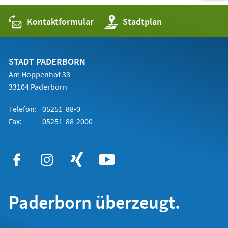
Kontaktformular
(Öffnet
Stadtplan
in
einem
neuen
Tab)
STADT PADERBORN
Am Hoppenhof 33
33104 Paderborn
Telefon:
05251 88-0
Fax:
05251 88-2000
Paderborn überzeugt.