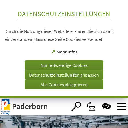
Inhalt anspringen
DATENSCHUTZEINSTELLUNGEN
Durch die Nutzung dieser Website erklären Sie sich damit
einverstanden, dass diese Seite Cookies verwendet.
(Öffnet
Mehr Infos
in
einem
Nur notwendige Cookies
neuen
Tab)
Datenschutzeinstellungen anpassen
Alle Cookies akzeptieren
Visuelle
Paderborn
Assistenzsoftware
öffnen.