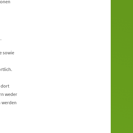
ionen
.
e sowie
tlich.
 dort
rn weder
n werden