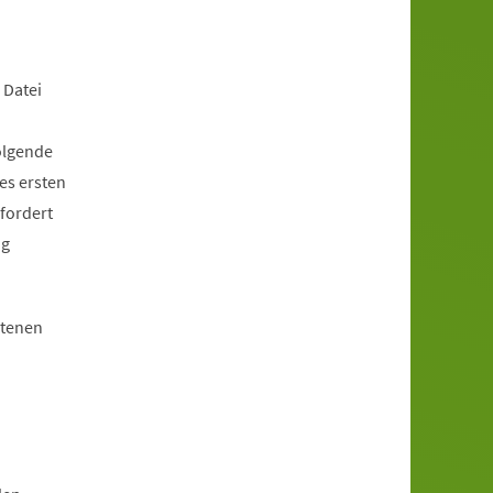
 Datei
olgende
es ersten
fordert
ng
otenen