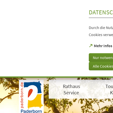
Inhalt anspringen
DATENSC
Durch die Nutz
Cookies verwe
(Öffnet
Mehr Infos
in
einem
Nur notwen
neuen
Tab)
Alle Cookie
Visuelle
Assistenzsoftware
Rathaus
Tou
öffnen.
Mit
Service
K
der
Tastatur
erreichbar
über
ALT