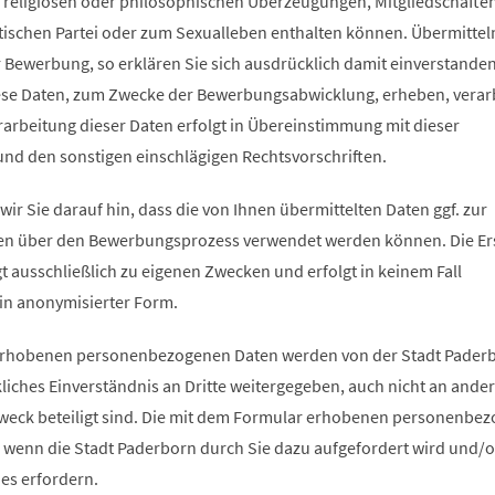
 religiösen oder philosophischen Überzeugungen, Mitgliedschaften
tischen Partei oder zum Sexualleben enthalten können. Übermittel
 Bewerbung, so erklären Sie sich ausdrücklich damit einverstanden
ese Daten, zum Zwecke der Bewerbungsabwicklung, erheben, verar
rarbeitung dieser Daten erfolgt in Übereinstimmung mit dieser
nd den sonstigen einschlägigen Rechtsvorschriften.
ir Sie darauf hin, dass die von Ihnen übermittelten Daten ggf. zur
iken über den Bewerbungsprozess verwendet werden können. Die Er
lgt ausschließlich zu eigenen Zwecken und erfolgt in keinem Fall
 in anonymisierter Form.
erhobenen personenbezogenen Daten werden von der Stadt Pader
liches Einverständnis an Dritte weitergegeben, auch nicht an ande
weck beteiligt sind. Die mit dem Formular erhobenen personenbe
 wenn die Stadt Paderborn durch Sie dazu aufgefordert wird und/
es erfordern.