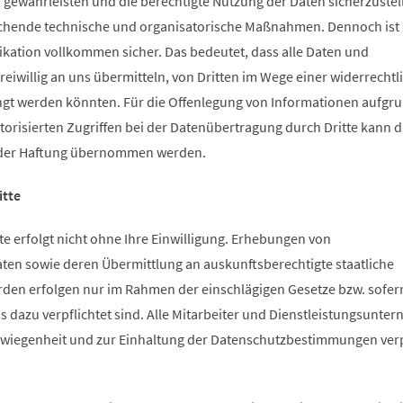
u gewährleisten und die berechtigte Nutzung der Daten sicherzustel
chende technische und organisatorische Maßnahmen. Dennoch ist 
ation vollkommen sicher. Das bedeutet, dass alle Daten und
freiwillig an uns übermitteln, von Dritten im Wege einer widerrechtl
gt werden könnten. Für die Offenlegung von Informationen aufgr
orisierten Zugriffen bei der Datenübertragung durch Dritte kann 
oder Haftung übernommen werden.
itte
te erfolgt nicht ohne Ihre Einwilligung. Erhebungen von
n sowie deren Übermittlung an auskunftsberechtigte staatliche
rden erfolgen nur im Rahmen der einschlägigen Gesetze bzw. sofer
 dazu verpflichtet sind. Alle Mitarbeiter und Dienstleistungsunte
hwiegenheit und zur Einhaltung der Datenschutzbestimmungen verp