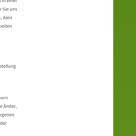
 in einer
n Sie uns
, dass
beiten
stellung
born
re Ämter,
zogenen
oder