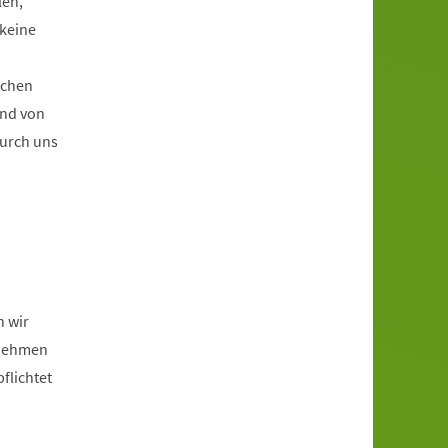
len,
keine
ichen
und von
durch uns
n wir
rnehmen
flichtet