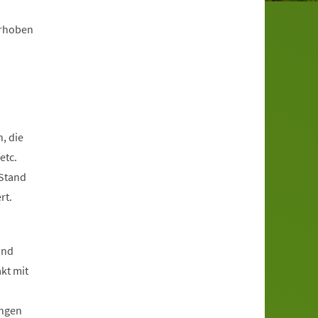
erhoben
, die
etc.
 Stand
rt.
und
kt mit
ungen