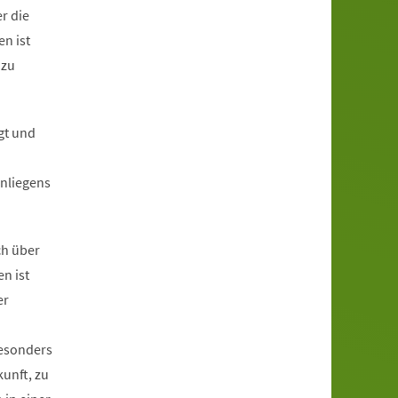
r die
n ist
 zu
gt und
nliegens
ch über
n ist
er
besonders
unft, zu