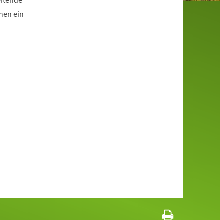
eitende
hen ein
m