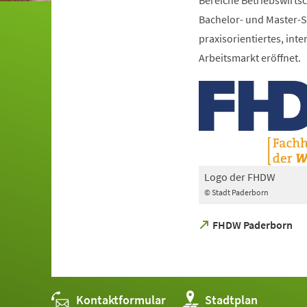
Bereiche Betriebswirtsc
Bachelor- und Master-S
praxisorientiertes, in
Arbeitsmarkt eröffnet.
Logo der FHDW
© Stadt Paderborn
(Öffnet
FHDW Paderborn
in
einem
neuen
Tab)
Kontaktformular
(Öffnet
Stadtplan