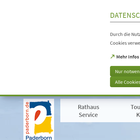
Inhalt anspringen
DATENSC
Durch die Nutz
Cookies verwe
(Öffnet
Mehr Infos
in
einem
Nur notwen
neuen
Tab)
Alle Cookie
Visuelle
Assistenzsoftware
Rathaus
Tou
öffnen.
Mit
Service
K
der
Tastatur
erreichbar
über
ALT