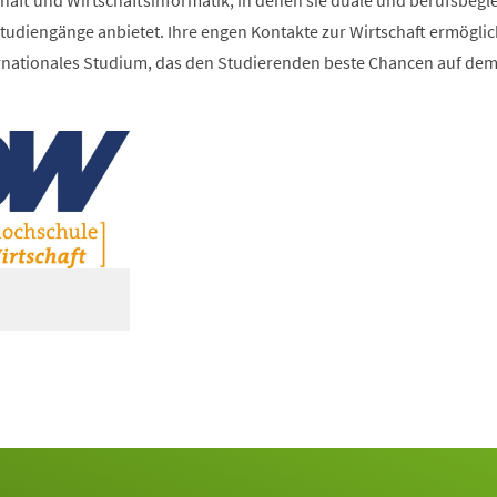
haft und Wirtschaftsinformatik, in denen sie duale und berufsbegl
tudiengänge anbietet. Ihre engen Kontakte zur Wirtschaft ermöglic
ternationales Studium, das den Studierenden beste Chancen auf de