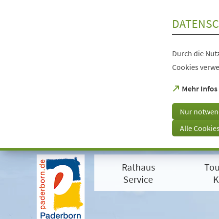
Inhalt anspringen
DATENSC
Durch die Nutz
Cookies verwe
(Öffnet
Mehr Infos
in
einem
Nur notwen
neuen
Tab)
Alle Cookie
Visuelle
Assistenzsoftware
Rathaus
Tou
öffnen.
Mit
Service
K
der
Tastatur
erreichbar
über
ALT