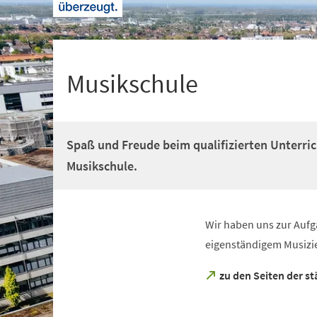
+
1
Musikschule
Spaß und Freude beim qualifizierten Unterric
Musikschule.
Wir haben uns zur Aufg
eigenständigem Musizi
(Öffnet
zu den Seiten der s
in
einem