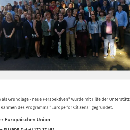
 als Grundlage - neue Perspektiven" wurde mit Hilfe der Unterstüt
 Rahmen des Programms "Europe for Citizens" gegründet.
 der Europäischen Union
er EU
PDF
-Datei
172,37 kB