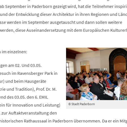
 September in Paderborn gezeigt wird, hat die Teilnehmer inspirie
 und der Entwicklung dieser Architektur in ihren Regionen und Län
isse werden im September ausgetauscht und dann sollen weitere
 werden, diese Auseinandersetzung mit dem Europäischen Kulturer
 im einzelnen:
ngen am 02. Und 03.05.
esuch im Ravensberger Park in
tur) und beim Hausgeräte
rie und Tradition), Prof. Dr. M.
nd des 03.05. den 6. EMIL
© Stadt Paderborn
in für Innovation und Leistung)
. zur Auftaktveranstaltung den
historischen Rathaussaal in Paderborn übernommen. Da er ein Mitg