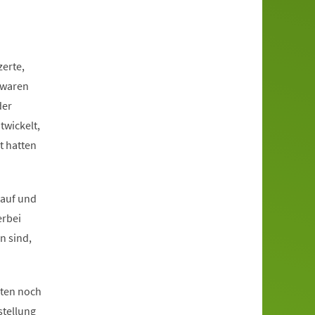
zerte,
 waren
der
twickelt,
t hatten
 auf und
erbei
n sind,
dten noch
stellung