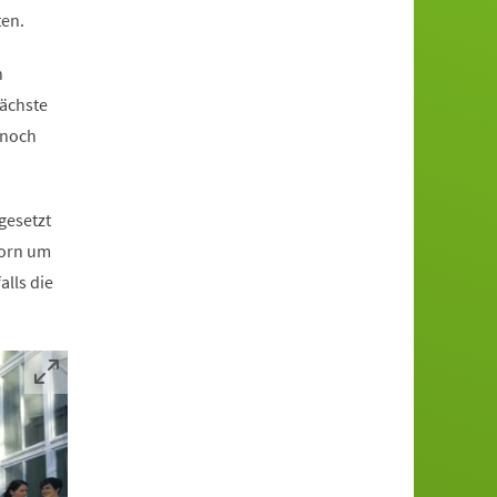
ten.
n
nächste
 noch
gesetzt
born um
lls die