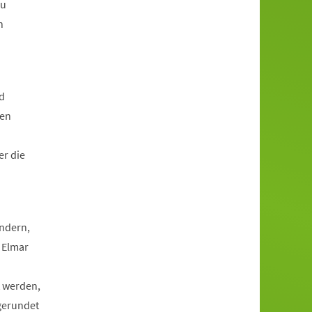
zu
n
d
den
er die
andern,
 Elmar
t werden,
gerundet