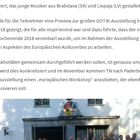
ert, das junge Musiker aus Bratislava (SK) und Liepaja (LV) gestalte
e für die Teilnehmer eine Preview zur großen GOTIK-Ausstellung i
8 gezeigt, die für alle inspirierend war und dazu führte, dass der 
ochenende 2018 vereinbart wurde, um im Rahmen der Ausstellung
 Aspekten des Europäischen Kulturerbes zu arbeiten.
 Aktivitäten gemeinsam durchgeführt werden sollen, ist genauso um
wird dies konkretisiert und im November kommen TN nach Pader
sstellung einen „europäischen Workshop“ anzubieten, der ebenfa
ivieren soll.