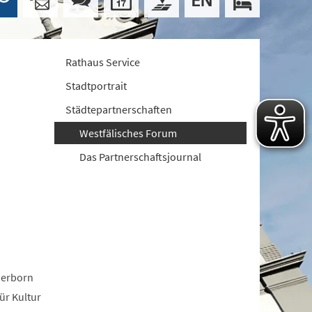
Rathaus Service
Stadtportrait
Städtepartnerschaften
Westfälisches Forum
Das Partnerschaftsjournal
derborn
ür Kultur