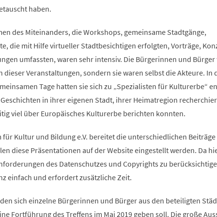
etauscht haben.
men des Miteinanders, die Workshops, gemeinsame Stadtgänge,
, die mit Hilfe virtueller Stadtbesichtigen erfolgten, Vorträge, Kon
ngen umfassten, waren sehr intensiv. Die Bürgerinnen und Bürger
n dieser Veranstaltungen, sondern sie waren selbst die Akteure. In 
meinsamen Tage hatten sie sich zu „Spezialisten für Kulturerbe“ en
 Geschichten in ihrer eigenen Stadt, ihrer Heimatregion recherchier
tig viel über Europäisches Kulturerbe berichten konnten.
für Kultur und Bildung e.V. bereitet die unterschiedlichen Beiträge
len diese Präsentationen auf der Website eingestellt werden. Da hi
forderungen des Datenschutzes und Copyrights zu berücksichtige
nz einfach und erfordert zusätzliche Zeit.
en sich einzelne Bürgerinnen und Bürger aus den beteiligten Stä
 eine Fortführung des Treffens im Mai 2019 geben soll. Die große Aus