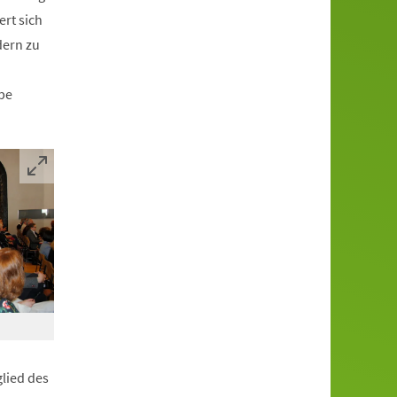
rt sich
dern zu
be
lied des