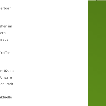
derborn
effen im
tern
en aus
Treffen
m 02. bis
, Ungarn
er Stadt
h
aktuelle