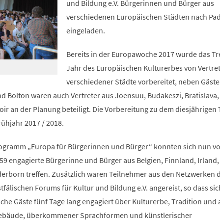
und Bildung e.V. Bürgerinnen und Bürger aus
verschiedenen Europäischen Städten nach Pa
eingeladen.
Bereits in der Europawoche 2017 wurde das Tr
Jahr des Europäischen Kulturerbes von Vertre
verschiedener Städte vorbereitet, neben Gäst
 Bolton waren auch Vertreter aus Joensuu, Budakeszi, Bratislava,
ir an der Planung beteiligt. Die Vorbereitung zu dem diesjährigen 
rühjahr 2017 / 2018.
ogramm „Europa für Bürgerinnen und Bürger“ konnten sich nun vo
59 engagierte Bürgerinne und Bürger aus Belgien, Finnland, Irland
derborn treffen. Zusätzlich waren Teilnehmer aus den Netzwerken d
älischen Forums für Kultur und Bildung e.V. angereist, so dass sic
he Gäste fünf Tage lang engagiert über Kulturerbe, Tradition und 
Gebäude, überkommener Sprachformen und künstlerischer