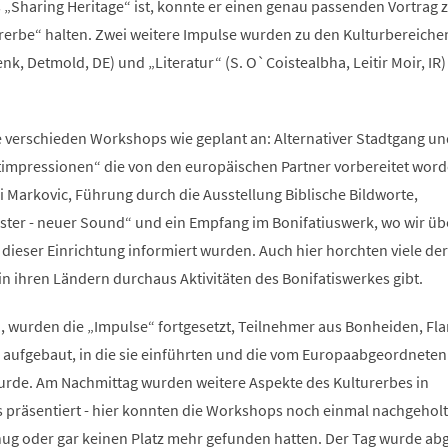
„Sharing Heritage“ ist, konnte er einen genau passenden Vortrag 
rbe“ halten. Zwei weitere Impulse wurden zu den Kulturbereiche
enk, Detmold, DE) und „Literatur“ (S. O`Coistealbha, Leitir Moir, IR)
e verschieden Workshops wie geplant an: Alternativer Stadtgang un
timpressionen“ die von den europäischen Partner vorbereitet wor
 Markovic, Führung durch die Ausstellung Biblische Bildworte,
ister - neuer Sound“ und ein Empfang im Bonifatiuswerk, wo wir üb
dieser Einrichtung informiert wurden. Auch hier horchten viele der
 in ihren Ländern durchaus Aktivitäten des Bonifatiswerkes gibt.
, wurden die „Impulse“ fortgesetzt, Teilnehmer aus Bonheiden, Fl
g aufgebaut, in die sie einführten und die vom Europaabgeordneten
 wurde. Am Nachmittag wurden weitere Aspekte des Kulturerbes in
 präsentiert - hier konnten die Workshops noch einmal nachgehol
enug oder gar keinen Platz mehr gefunden hatten. Der Tag wurde ab