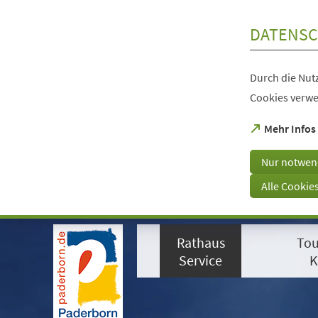
Inhalt anspringen
DATENSC
Durch die Nutz
Cookies verwe
(Öffnet
Mehr Infos
in
einem
Nur notwen
neuen
Tab)
Alle Cookie
Visuelle
Assistenzsoftware
Rathaus
Tou
öffnen.
Mit
Service
K
der
Tastatur
erreichbar
über
ALT