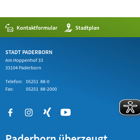
Kontaktformular
(Öffnet
Stadtplan
in
einem
neuen
Tab)
STADT PADERBORN
Am Hoppenhof 33
33104 Paderborn
Telefon:
05251 88-0
Fax:
05251 88-2000
Paderborn überzeugt.