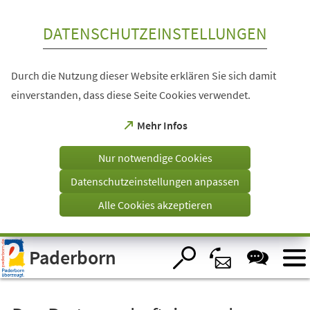
Inhalt anspringen
DATENSCHUTZEINSTELLUNGEN
Durch die Nutzung dieser Website erklären Sie sich damit
einverstanden, dass diese Seite Cookies verwendet.
(Öffnet
Mehr Infos
in
einem
Nur notwendige Cookies
neuen
Tab)
Datenschutzeinstellungen anpassen
Alle Cookies akzeptieren
Visuelle
Paderborn
Assistenzsoftware
öffnen.