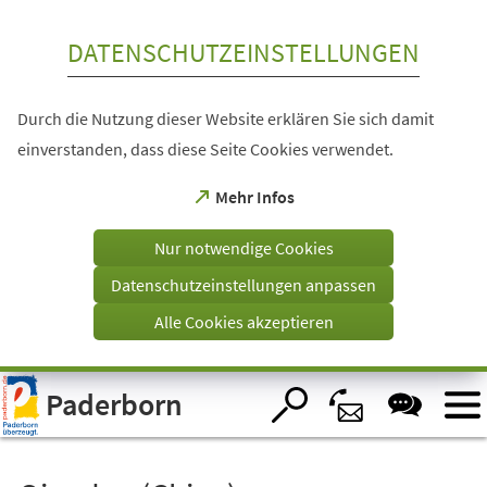
Inhalt anspringen
DATENSCHUTZEINSTELLUNGEN
Durch die Nutzung dieser Website erklären Sie sich damit
einverstanden, dass diese Seite Cookies verwendet.
(Öffnet
Mehr Infos
in
einem
Nur notwendige Cookies
neuen
Tab)
Datenschutzeinstellungen anpassen
Alle Cookies akzeptieren
Visuelle
Paderborn
Assistenzsoftware
öffnen.