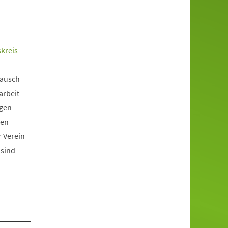
kreis
tausch
arbeit
ngen
len
r Verein
 sind