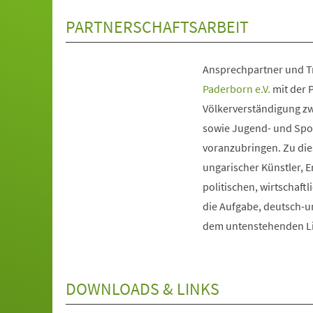
PARTNERSCHAFTSARBEIT
Ansprechpartner und Tr
(Öffnet
Paderborn e.V.
mit der P
in
Völkerverständigung zw
einem
sowie Jugend- und Spo
neuen
voranzubringen. Zu die
Tab)
ungarischer Künstler, E
politischen, wirtschaft
die Aufgabe, deutsch-u
dem untenstehenden Li
DOWNLOADS & LINKS