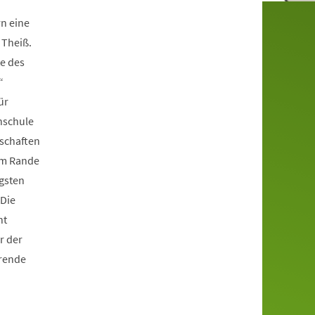
rn eine
 Theiß.
te des
“
ür
hschule
nschaften
 am Rande
gsten
 Die
nt
r der
hrende