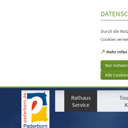
Inhalt anspringen
DATENSC
Durch die Nutz
Cookies verwe
(Öffnet
Mehr Infos
in
einem
Nur notwen
neuen
Tab)
Alle Cookie
Visuelle
Assistenzsoftware
Rathaus
Tou
öffnen.
Mit
Service
K
der
Tastatur
erreichbar
über
ALT