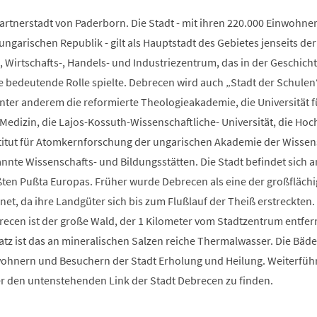
Partnerstadt von Paderborn. Die Stadt - mit ihren 220.000 Einwohne
ungarischen Republik - gilt als Hauptstadt des Gebietes jenseits der
-, Wirtschafts-, Handels- und Industriezentrum, das in der Geschich
e bedeutende Rolle spielte. Debrecen wird auch „Stadt der Schulen
nter anderem die reformierte Theologieakademie, die Universität f
edizin, die Lajos-Kossuth-Wissenschaftliche- Universität, die Hoc
stitut für Atomkernforschung der ungarischen Akademie der Wisse
annte Wissenschafts- und Bildungsstätten. Die Stadt befindet sich
ßten Pußta Europas. Früher wurde Debrecen als eine der großflächi
et, da ihre Landgüter sich bis zum Flußlauf der Theiß erstreckten.
ecen ist der große Wald, der 1 Kilometer vom Stadtzentrum entfer
tz ist das an mineralischen Salzen reiche Thermalwasser. Die Bäde
wohnern und Besuchern der Stadt Erholung und Heilung. Weiterfü
r den untenstehenden Link der Stadt Debrecen zu finden.