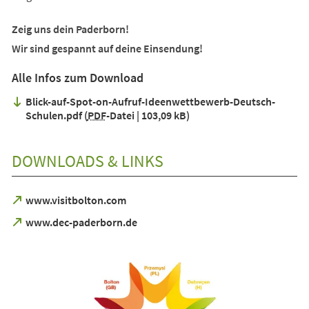
Zeig uns dein Paderborn!
Wir sind gespannt auf deine Einsendung!
Alle Infos zum Download
Blick-auf-Spot-on-Aufruf-Ideenwettbewerb-Deutsch-
Schulen.pdf
PDF
-Datei
103,09 kB
DOWNLOADS & LINKS
(Öffnet
www.visitbolton.com
in
(Öffnet
www.dec-paderborn.de
einem
in
neuen
einem
Tab)
neuen
Tab)