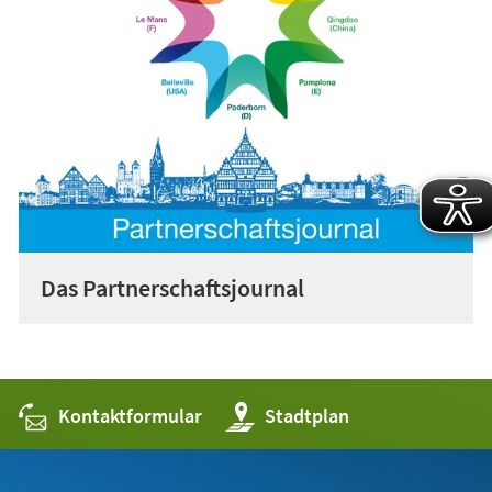
Das Partnerschaftsjournal
Kontaktformular
(Öffnet
Stadtplan
in
einem
neuen