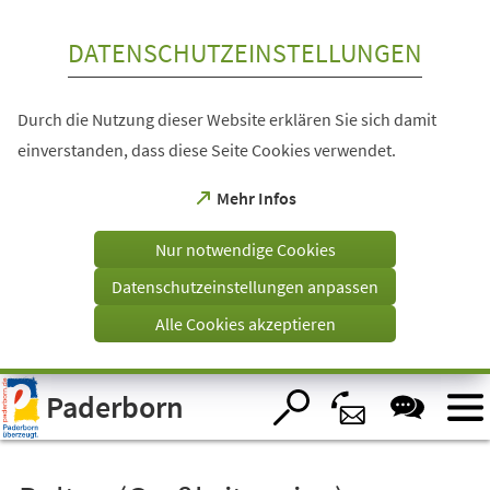
Inhalt anspringen
DATENSCHUTZEINSTELLUNGEN
Durch die Nutzung dieser Website erklären Sie sich damit
einverstanden, dass diese Seite Cookies verwendet.
(Öffnet
Mehr Infos
in
einem
Nur notwendige Cookies
neuen
Tab)
Datenschutzeinstellungen anpassen
Alle Cookies akzeptieren
Visuelle
Paderborn
Assistenzsoftware
öffnen.