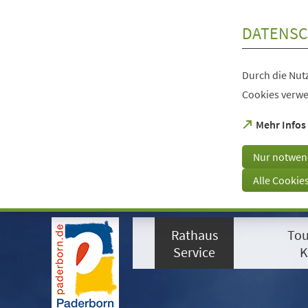
Inhalt anspringen
DATENSC
Durch die Nutz
Cookies verwe
(Öffnet
Mehr Infos
in
einem
Nur notwen
neuen
Tab)
Alle Cookie
Visuelle
Assistenzsoftware
Rathaus
Tou
öffnen.
Mit
Service
K
der
Tastatur
erreichbar
über
ALT