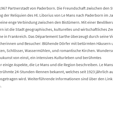
t 1967 Partnerstadt von Paderborn. Die Freundschaft zwischen den 
ng der Reliquien des Hl. Liborius von Le Mans nach Paderborn im J
t eine enge Verbindung zwischen den Bistümern. Mit einer Bevölker
 ist die Stadt geographisches, kulturelles und wirtschaftliches Z
e in Frankreich. Das Département Sarthe überzeugt durch seine Vie
cherinnen und Besucher: Blühende Dörfer mit betürmten Häusern 
ten, Schlösser, Wassermühlen, und romantische Kirchen. Wunder
aukunst von einst, ein intensives Kulturleben und berühmtes
 einige Aspekte, die Le Mans und die Region beschreiben. Le Mans 
erühmte 24-Stunden-Rennen bekannt, welches seit 1923 jährlich a
ausgetragen wird. Weiterführende Informationen sind über den Link
.