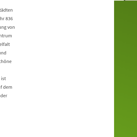
Städten
ahr 836
ung von
entrum
lfalt
und
schöne
ist
uf dem
 der