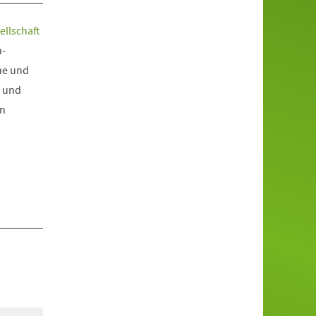
llschaft
h-
he und
- und
on