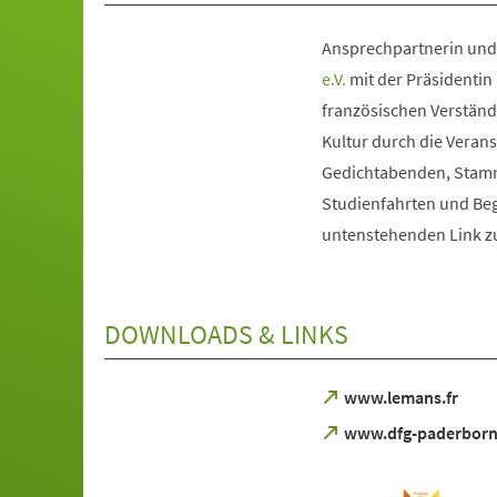
Ansprechpartnerin und 
(Öffnet
e.V.
mit der Präsidentin B
in
französischen Verständ
einem
Kultur durch die Veran
neuen
Gedichtabenden, Stammt
Tab)
Studienfahrten und Beg
untenstehenden Link z
DOWNLOADS & LINKS
(Öffnet
www.lemans.fr
in
(Öffnet
www.dfg-paderborn
einem
in
neuen
einem
Tab)