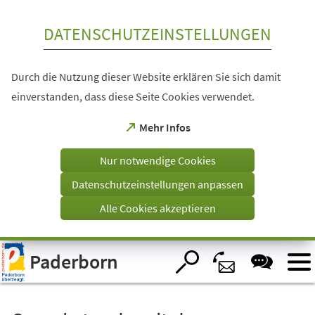
Inhalt anspringen
DATENSCHUTZEINSTELLUNGEN
Durch die Nutzung dieser Website erklären Sie sich damit
einverstanden, dass diese Seite Cookies verwendet.
(Öffnet
Mehr Infos
in
einem
Nur notwendige Cookies
neuen
Tab)
Datenschutzeinstellungen anpassen
Alle Cookies akzeptieren
Visuelle
Paderborn
Assistenzsoftware
öffnen.