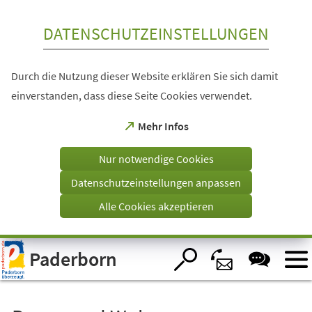
Inhalt anspringen
DATENSCHUTZEINSTELLUNGEN
Durch die Nutzung dieser Website erklären Sie sich damit
einverstanden, dass diese Seite Cookies verwendet.
(Öffnet
Mehr Infos
in
einem
Nur notwendige Cookies
neuen
Tab)
Datenschutzeinstellungen anpassen
Alle Cookies akzeptieren
Visuelle
Paderborn
Assistenzsoftware
öffnen.