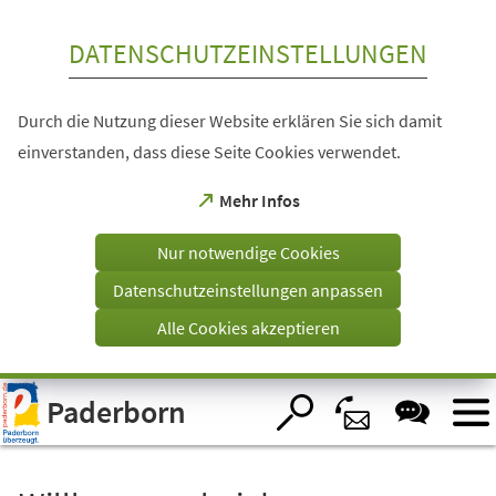
Inhalt anspringen
DATENSCHUTZEINSTELLUNGEN
Durch die Nutzung dieser Website erklären Sie sich damit
einverstanden, dass diese Seite Cookies verwendet.
(Öffnet
Mehr Infos
in
einem
Nur notwendige Cookies
neuen
Tab)
Datenschutzeinstellungen anpassen
Alle Cookies akzeptieren
Visuelle
Paderborn
Assistenzsoftware
öffnen.