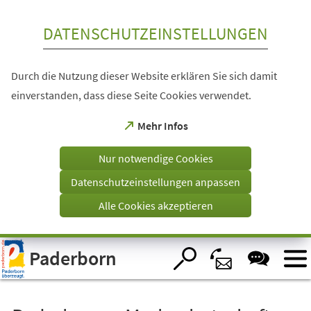
Inhalt anspringen
DATENSCHUTZEINSTELLUNGEN
Durch die Nutzung dieser Website erklären Sie sich damit
einverstanden, dass diese Seite Cookies verwendet.
(Öffnet
Mehr Infos
in
einem
Nur notwendige Cookies
neuen
Tab)
Datenschutzeinstellungen anpassen
Alle Cookies akzeptieren
Visuelle
Paderborn
Assistenzsoftware
öffnen.