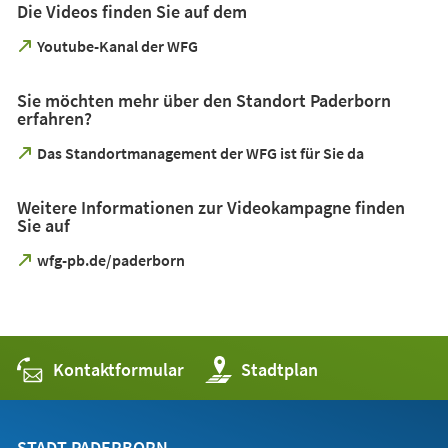
Die Videos finden Sie auf dem
(Öffnet
Youtube-Kanal der WFG
in
einem
Sie möchten mehr über den Standort Paderborn
neuen
erfahren?
Tab)
(Öffnet
Das Standortmanagement der WFG ist für Sie da
in
einem
Weitere Informationen zur Videokampagne finden
neuen
Sie auf
Tab)
(Öffnet
wfg-pb.de/paderborn
in
einem
neuen
Tab)
Kontaktformular
(Öffnet
Stadtplan
in
einem
neuen
Tab)
STADT PADERBORN