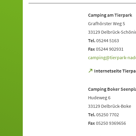
Camping am Tierpark
Grafhörster Weg 5
33129 Delbrück-Schöni
Tel.
05244 5163
Fax
05244 902931
camping
tierpark-na
(Öffnet
Internetseite Tier
in
einem
neuen
Camping Boker Seenpl
Tab)
Hudeweg 6
33129 Delbrück-Boke
Tel.
05250 7702
Fax
05250 9369656