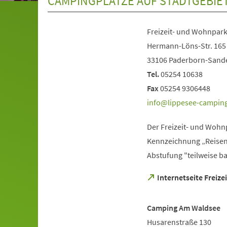
CAMPINGPLÄTZE AUF STADTGEBIE
Freizeit- und Wohnpar
Hermann-Löns-Str. 165
33106 Paderborn-Sand
Tel.
05254 10638
Fax
05254 9306448
info
lippesee-campin
Der Freizeit- und Wohn
Kennzeichnung „Reisen f
Abstufung "teilweise ba
(Öffnet
Internetseite Freiz
in
einem
neuen
Camping Am Waldsee
Tab)
Husarenstraße 130