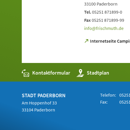
33100 Paderborn
Tel.
05251 871899-0
Fax
05251 871899-99
info
frischmuth
de
(Öffnet
Internetseite Camp
in
einem
neuen
Tab)
Kontaktformular
(Öffnet
Stadtplan
in
einem
neuen
Tab)
STADT PADERBORN
Telefon:
05251
Fax:
05251
Am Hoppenhof 33
33104 Paderborn