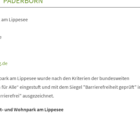
T PADERBORN
k am Lippesee
e
g
de
park am Lippesee wurde nach den Kriterien der bundesweiten
ür Alle“ eingestuft und mit dem Siegel "Barrierefreiheit geprüft" i
rrierefrei" ausgezeichnet.
eit- und Wohnpark am Lippesee