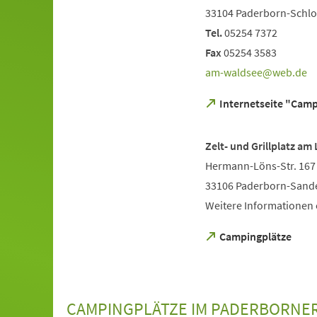
33104 Paderborn-Schl
Tel.
05254 7372
Fax
05254 3583
am-waldsee
web
de
(Öffnet
Internetseite "Cam
in
einem
neuen
Zelt- und Grillplatz am
Tab)
Hermann-Löns-Str. 167
33106 Paderborn-Sand
Weitere Informationen e
(Öffnet
Campingplätze
in
einem
neuen
Tab)
CAMPINGPLÄTZE IM PADERBORNE