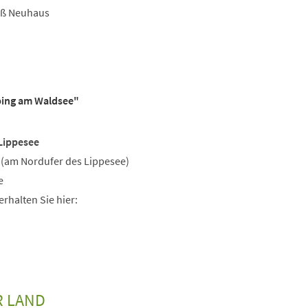
oß Neuhaus
ping am Waldsee"
 Lippesee
 (am Nordufer des Lippesee)
e
rhalten Sie hier:
R LAND