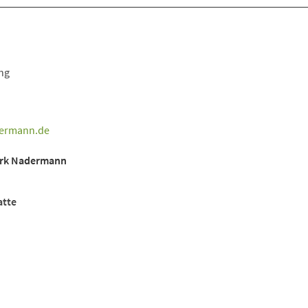
ng
dermann
de
park Nadermann
atte