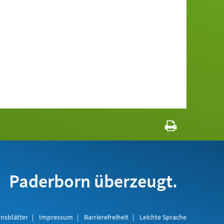
Paderborn überzeugt.
nsblätter
Impressum
Barrierefreiheit
Leichte Sprache