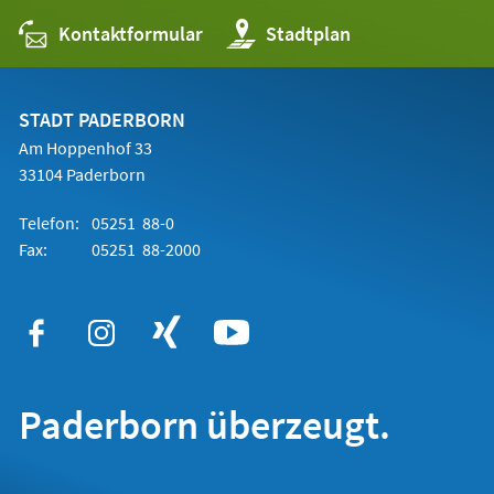
Kontaktformular
(Öffnet
Stadtplan
in
einem
neuen
Tab)
STADT PADERBORN
Am Hoppenhof 33
33104 Paderborn
Telefon:
05251 88-0
Fax:
05251 88-2000
Paderborn überzeugt.