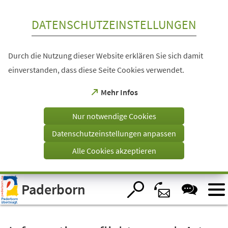
Inhalt anspringen
DATENSCHUTZEINSTELLUNGEN
Durch die Nutzung dieser Website erklären Sie sich damit
einverstanden, dass diese Seite Cookies verwendet.
(Öffnet
Mehr Infos
in
einem
Nur notwendige Cookies
neuen
Tab)
Datenschutzeinstellungen anpassen
Alle Cookies akzeptieren
Visuelle
Paderborn
Assistenzsoftware
öffnen.