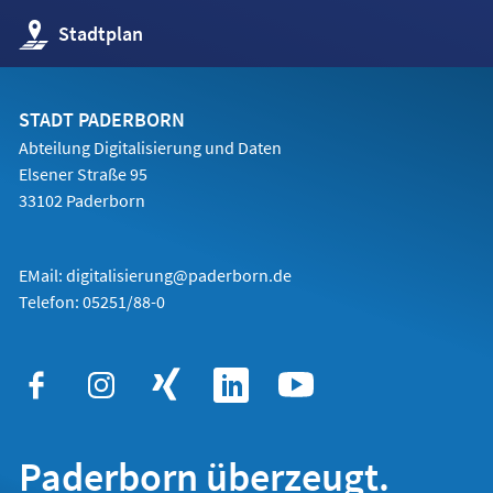
(Öffnet
Stadtplan
in
einem
neuen
Tab)
STADT PADERBORN
Abteilung Digitalisierung und Daten
Elsener Straße 95
33102 Paderborn
EMail:
digitalisierung@paderborn.de
Telefon:
05251/88-0
Paderborn überzeugt.