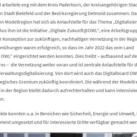
 arbeitete eng mit dem Kreis Paderborn, der kreisangehörigen Sta
ien Stadt Bielefeld und der Bezirksregierung Detmold zusammen. Da
en Modellregion hat sich als Anlaufstelle für das Thema „Digitalisie
Aus ihm ist die Initiative „Digitale Zukunft@OWL“, eine Arbeitsgrup
er Konzeption zur zukünftigen, nachhaltigen Vernetzung in der Regi
Bemühungen waren erfolgreich, so dass im Jahr 2022 das vom Land
o OWL“ eingerichtet werden konnten. Dies treibt – aufbauend auf d
os – die Vernetzung weiter voran und ist zentrale Anlaufstelle für d
waltungsdigitalisierung. Von dort wird auch das Digitalboard OW
egisches Gremium zukünftig koordiniert. Die während der Modellr
in der Region bleibt dadurch aufrechterhalten und kann intensivie
en.
kte konnten u.a. in Bereichen wie Sicherheit, Energie und Umwelt, 
ment umgesetzt und für interessierte Dritte verfügbar gemacht we