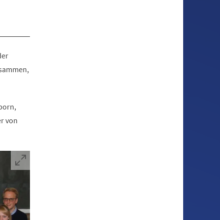
der
zusammen,
born,
er von