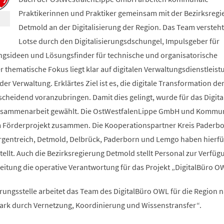
Praktikerinnen und Praktiker gemeinsam mit der Bezirksregi
Detmold an der Digitalisierung der Region. Das Team versteht 
Lotse durch den Digitalisierungsdschungel, Impulsgeber für
rungsideen und Lösungsfinder für technische und organisatorische
 thematische Fokus liegt klar auf digitalen Verwaltungsdienstleis
der Verwaltung. Erklärtes Ziel ist es, die digitale Transformation de
eidend voranzubringen. Damit dies gelingt, wurde für das Digita
usammenarbeit gewählt. Die OstWestfalenLippe GmbH und Kommu
m Förderprojekt zusammen. Die Kooperationspartner Kreis Paderbo
Borgentreich, Detmold, Delbrück, Paderborn und Lemgo haben hierfü
ellt. Auch die Bezirksregierung Detmold stellt Personal zur Verfügu
ktleitung die operative Verantwortung für das Projekt „DigitalBüro O
rungsstelle arbeitet das Team des DigitalBüro OWL für die Region 
rk durch Vernetzung, Koordinierung und Wissenstransfer“.