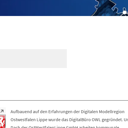
Aufbauend auf den Erfahrungen der Digitalen Modellregion
Ostwestfalen Lippe wurde das DigitalBüro OWL gegründet. U
Dach der OstWestfalenLippe GmbH arbeiten kommunale