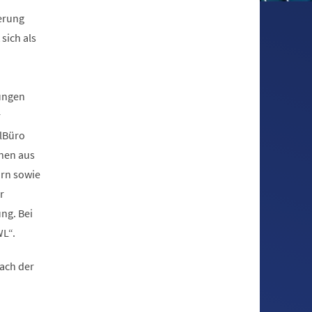
erung
sich als
tungen
r
lBüro
nen aus
rn sowie
r
ng. Bei
WL“.
nach der