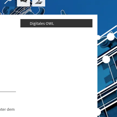
Digitales OWL
nter dem