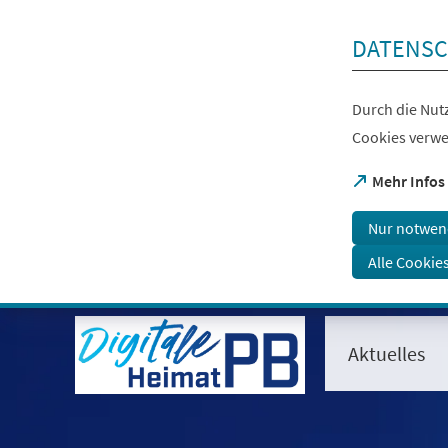
Inhalt anspringen
DATENSC
Durch die Nutz
Cookies verwe
(Öffnet
Mehr Infos
in
einem
Nur notwen
neuen
Tab)
Alle Cookie
Aktuelles