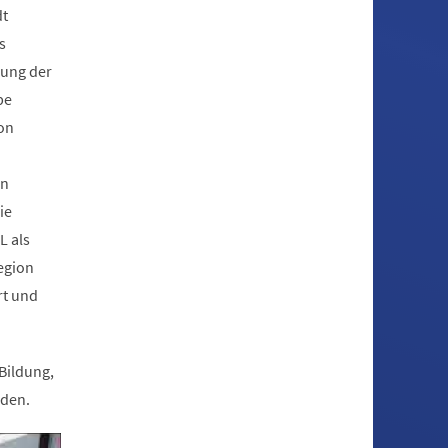
dt
s
rung der
pe
on
en
ie
L als
egion
rt und
Bildung,
rden.