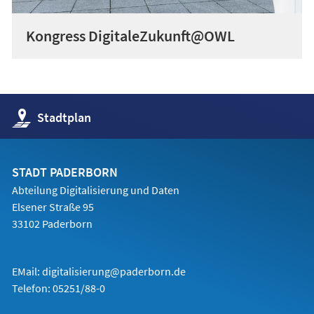
Kongress DigitaleZukunft@OWL
(Öffnet
Stadtplan
in
einem
neuen
Tab)
STADT PADERBORN
Abteilung Digitalisierung und Daten
Elsener Straße 95
33102 Paderborn
EMail:
digitalisierung@paderborn.de
Telefon:
05251/88-0