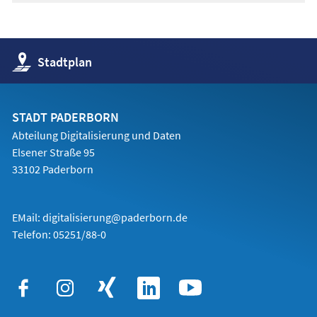
(Öffnet
Stadtplan
in
einem
neuen
Tab)
STADT PADERBORN
Abteilung Digitalisierung und Daten
Elsener Straße 95
33102 Paderborn
EMail:
digitalisierung@paderborn.de
Telefon:
05251/88-0