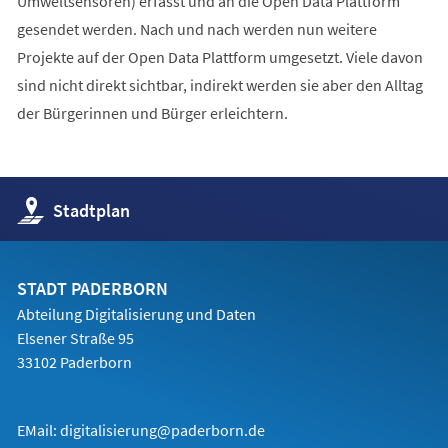
Umweltsensoren) erfasst und an die Open Data Plattform
gesendet werden. Nach und nach werden nun weitere
Projekte auf der Open Data Plattform umgesetzt. Viele davon
sind nicht direkt sichtbar, indirekt werden sie aber den Alltag
der Bürgerinnen und Bürger erleichtern.
(Öffnet
Stadtplan
in
einem
neuen
Tab)
STADT PADERBORN
Abteilung Digitalisierung und Daten
Elsener Straße 95
33102 Paderborn
EMail:
digitalisierung@paderborn.de