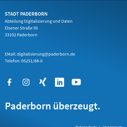
einem
neuen
Tab)
STADT PADERBORN
Abteilung Digitalisierung und Daten
Elsener Straße 95
33102 Paderborn
EMail:
digitalisierung@paderborn.de
Telefon:
05251/88-0
Paderborn überzeugt.
Datenschutz
Impressum