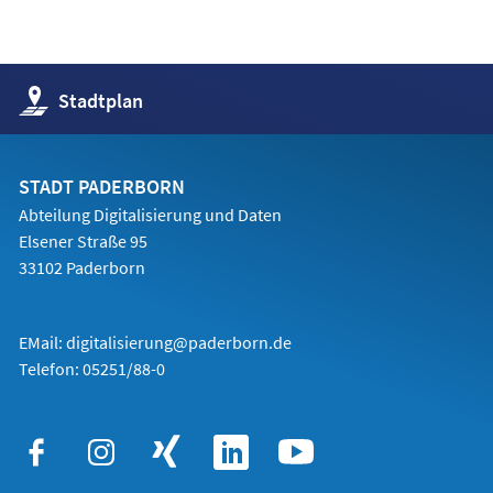
(Öffnet
Stadtplan
in
einem
neuen
Tab)
STADT PADERBORN
Abteilung Digitalisierung und Daten
Elsener Straße 95
33102 Paderborn
EMail:
digitalisierung@paderborn.de
Telefon:
05251/88-0