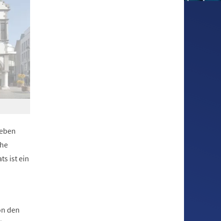
neben
che
s ist ein
on den