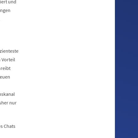
iert und
ungen
,
izienteste
 Vorteil
reibt
neuen
nskanal
sher nur
es Chats