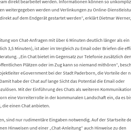
eam direkt bearbeitet werden. Informationen können so unkompliz
nen weitergegeben werden und Verlinkungen zu Online-Dienstleist
direkt auf dem Endgerät gestartet werden“, erklärt Dietmar Werner
tung von Chat-Anfragen mit über 6 Minuten deutlich länger als ein
ich 3,5 Minuten), ist aber im Vergleich zu Email oder Briefen die eff
Beratung. „Ein Chat bietet im Gegensatz zur Telefonie zusätzlich den
öffentlichen Plätzen oder im Zug kann so niemand mithören“, besch
jektleiter eGovernment bei der Stadt Paderborn, die Vorteile der 
mit habe der Chat auf lange Sicht das Potential die Email oder
ulösen. Mit der Einführung des Chats als weiteren Kommunikatio
rn eine Vorreiterrolle in der kommunalen Landschaft ein, da es bi
die einen Chat anbieten.
n, sind nur rudimentäre Eingaben notwendig. Auf der Startseite d
en Hinweisen und einer „Chat-Anleitung“ auch Hinweise zu den