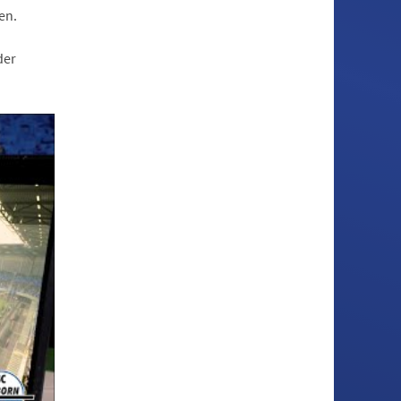
en.
der