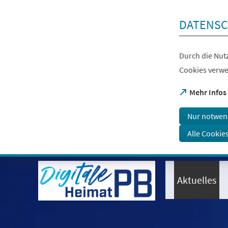
Inhalt anspringen
DATENSC
Durch die Nutz
Cookies verwe
(Öffnet
Mehr Infos
in
einem
Nur notwen
neuen
Tab)
Alle Cookie
Aktuelles