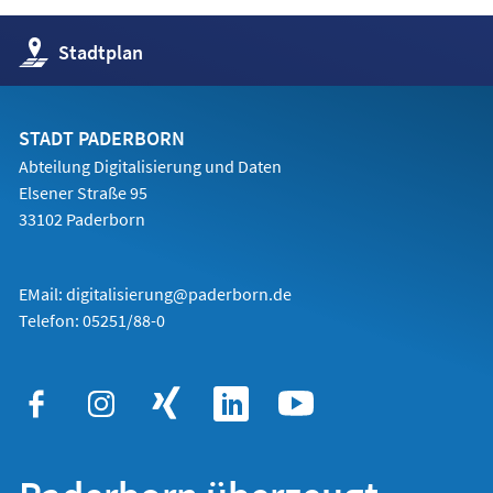
(Öffnet
Stadtplan
in
einem
neuen
Tab)
STADT PADERBORN
Abteilung Digitalisierung und Daten
Elsener Straße 95
33102 Paderborn
EMail:
digitalisierung@paderborn.de
Telefon:
05251/88-0