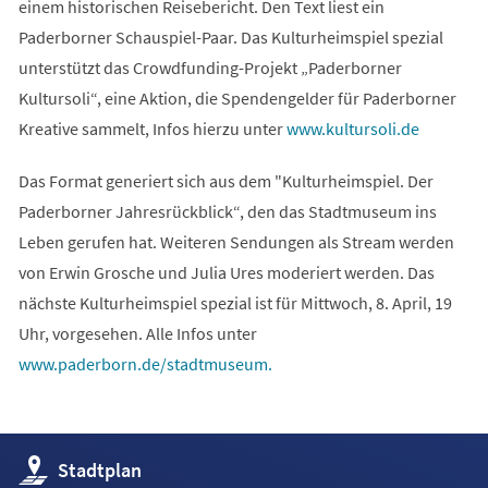
einem historischen Reisebericht. Den Text liest ein
Paderborner Schauspiel-Paar. Das Kulturheimspiel spezial
unterstützt das Crowdfunding-Projekt „Paderborner
Kultursoli“, eine Aktion, die Spendengelder für Paderborner
(Öffnet
Kreative sammelt, Infos hierzu unter
www.kultursoli.de
in
Das Format generiert sich aus dem "Kulturheimspiel. Der
einem
Paderborner Jahresrückblick“, den das Stadtmuseum ins
neuen
Leben gerufen hat. Weiteren Sendungen als Stream werden
Tab)
von Erwin Grosche und Julia Ures moderiert werden. Das
nächste Kulturheimspiel spezial ist für Mittwoch, 8. April, 19
Uhr, vorgesehen. Alle Infos unter
(Öffnet
www.paderborn.de/stadtmuseum.
in
einem
neuen
(Öffnet
Stadtplan
Tab)