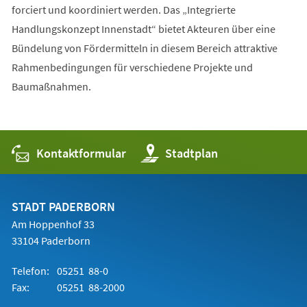
forciert und koordiniert werden. Das „Integrierte
Handlungskonzept Innenstadt“ bietet Akteuren über eine
Bündelung von Fördermitteln in diesem Bereich attraktive
Rahmenbedingungen für verschiedene Projekte und
Baumaßnahmen.
Kontaktformular
(Öffnet
Stadtplan
in
einem
neuen
Tab)
STADT PADERBORN
Am Hoppenhof 33
33104 Paderborn
Telefon:
05251 88-0
Fax:
05251 88-2000