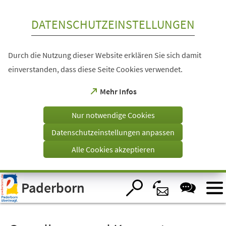
Inhalt anspringen
DATENSCHUTZEINSTELLUNGEN
Durch die Nutzung dieser Website erklären Sie sich damit
einverstanden, dass diese Seite Cookies verwendet.
(Öffnet
Mehr Infos
in
einem
Nur notwendige Cookies
neuen
Tab)
Datenschutzeinstellungen anpassen
Alle Cookies akzeptieren
Visuelle
Paderborn
Assistenzsoftware
öffnen.