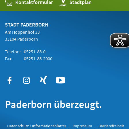
Kontaktformular
(Öffnet
Stadtplan
in
einem
neuen
Tab)
STADT PADERBORN
Am Hoppenhof 33
33104 Paderborn
Telefon:
05251 88-0
Fax:
05251 88-2000
Paderborn überzeugt.
Datenschutz / Informationsblätter
Impressum
Barrierefreiheit