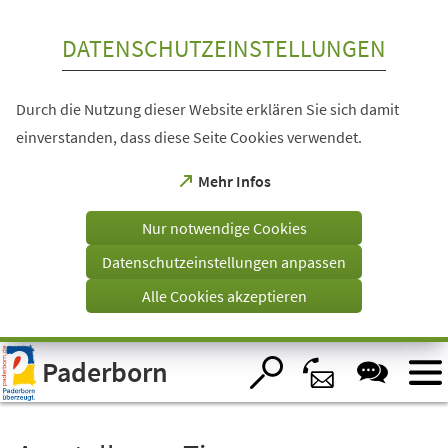
Inhalt anspringen
DATENSCHUTZEINSTELLUNGEN
Durch die Nutzung dieser Website erklären Sie sich damit
einverstanden, dass diese Seite Cookies verwendet.
(Öffnet
Mehr Infos
in
einem
Nur notwendige Cookies
neuen
Tab)
Datenschutzeinstellungen anpassen
Alle Cookies akzeptieren
Visuelle
Paderborn
Assistenzsoftware
öffnen.