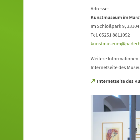
Adresse:
Kunstmuseum im Marst
Im Schloßpark 9, 3310
Tel. 05251 8811052
kunstmuseum
pader
Weitere Informationen -
Internetseite des Muse
(Öffnet
Internetseite des K
in
einem
neuen
Tab)