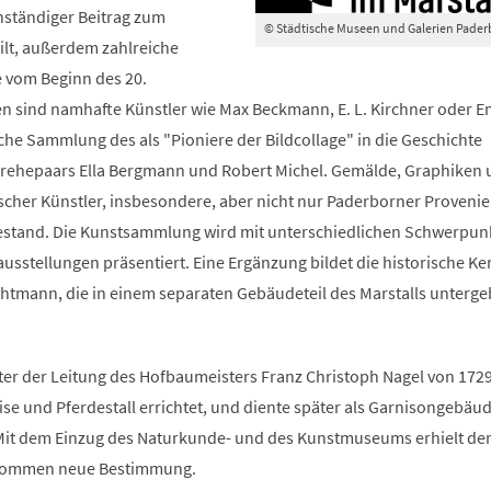
nständiger Beitrag zum
© Städtische Museen und Galerien Pade
lt, außerdem zahlreiche
 vom Beginn des 20.
en sind namhafte Künstler wie Max Beckmann, E. L. Kirchner oder E
he Sammlung des als "Pioniere der Bildcollage" in die Geschichte
rehepaars Ella Bergmann und Robert Michel. Gemälde, Graphiken 
scher Künstler, insbesondere, aber nicht nur Paderborner Provenie
Bestand. Die Kunstsammlung wird mit unterschiedlichen Schwerpun
sstellungen präsentiert. Eine Ergänzung bildet die historische Ke
mann, die in einem separaten Gebäudeteil des Marstalls unterge
r der Leitung des Hofbaumeisters Franz Christoph Nagel von 1729
ise und Pferdestall errichtet, und diente später als Garnisongebäu
Mit dem Einzug des Naturkunde- und des Kunstmuseums erhielt de
llkommen neue Bestimmung.