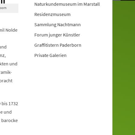
Naturkundemuseum im Marstall
rborn
Residenzmuseum
Sammlung Nachtmann
mil Nolde
Forum junger Künstler
Graffitistern Paderborn
und
nz,
Private Galerien
kten und
ramik-
bracht
 bis 1732
de und
r barocke