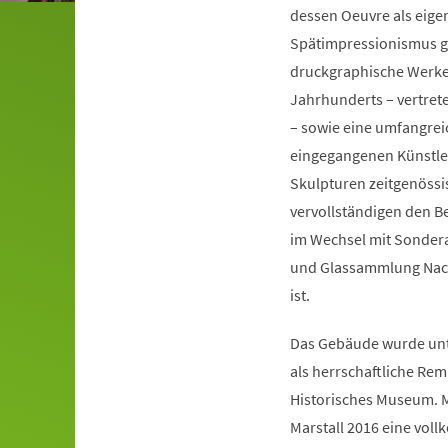
dessen Oeuvre als eige
Spätimpressionismus gi
druckgraphische Werke
Jahrhunderts – vertret
– sowie eine umfangreic
eingegangenen Künstle
Skulpturen zeitgenössi
vervollständigen den 
im Wechsel mit Sonderau
und Glassammlung Nacht
ist.
Das Gebäude wurde unte
als herrschaftliche Rem
Historisches Museum. 
Marstall 2016 eine vo