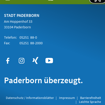
in
einem
neuen
Tab)
STADT PADERBORN
Am Hoppenhof 33
33104 Paderborn
Telefon:
05251 88-0
Fax:
05251 88-2000
Paderborn überzeugt.
Datenschutz / Informationsblätter
Impressum
Barrierefreiheit
Leichte Sprache