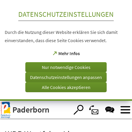
Inhalt anspringen
DATENSCHUTZEINSTELLUNGEN
Durch die Nutzung dieser Website erklären Sie sich damit
einverstanden, dass diese Seite Cookies verwendet.
(Öffnet
Mehr Infos
in
einem
Nur notwendige Cookies
neuen
Tab)
Datenschutzeinstellungen anpassen
Alle Cookies akzeptieren
Visuelle
Paderborn
Assistenzsoftware
öffnen.