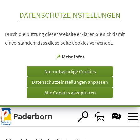
Inhalt anspringen
DATENSCHUTZEINSTELLUNGEN
Durch die Nutzung dieser Website erklären Sie sich damit
einverstanden, dass diese Seite Cookies verwendet.
(Öffnet
Mehr Infos
in
einem
Nur notwendige Cookies
neuen
Tab)
Datenschutzeinstellungen anpassen
Alle Cookies akzeptieren
Visuelle
Paderborn
Assistenzsoftware
öffnen.