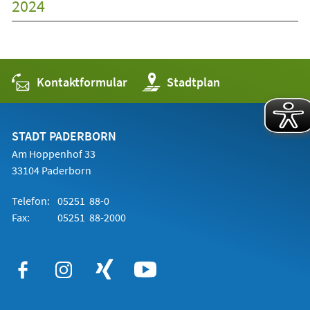
2024
Kontaktformular
(Öffnet
Stadtplan
in
einem
neuen
Tab)
STADT PADERBORN
Am Hoppenhof 33
33104 Paderborn
Telefon:
05251 88-0
Fax:
05251 88-2000