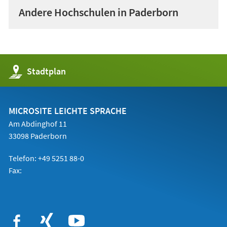
Andere Hochschulen in Paderborn
(Öffnet
Stadtplan
in
einem
neuen
Tab)
MICROSITE LEICHTE SPRACHE
Am Abdinghof 11
33098 Paderborn
Telefon: +49 5251 88-0
Fax: