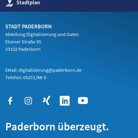
(Öffnet
Stadtplan
in
einem
neuen
Tab)
STADT PADERBORN
Abteilung Digitalisierung und Daten
Elsener Straße 95
33102 Paderborn
EMail:
digitalisierung@paderborn.de
Telefon:
05251/88-0
Paderborn überzeugt.