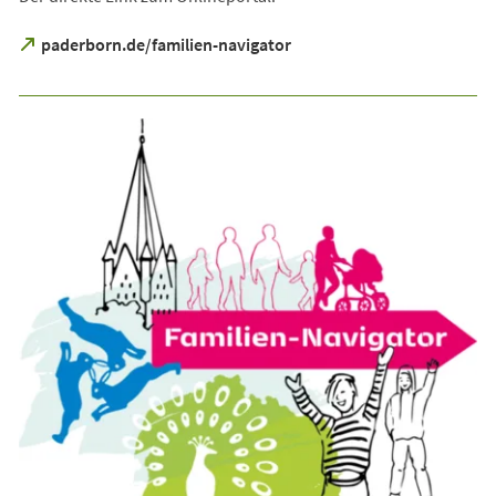
(Öffnet
paderborn.de/familien-navigator
in
einem
neuen
Tab)